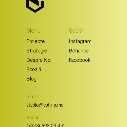
Menu
Social
Proiecte
Instagram
Strategie
Behance
Despre Noi
Facebook
Școală
Blog
e-mail
studio@cutline.md
Phone
(+373) 693 03 451